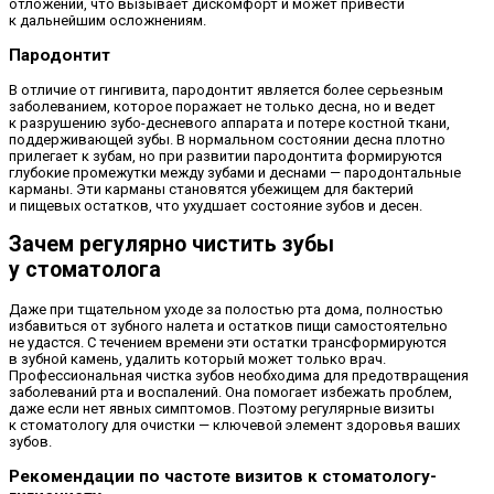
отложений, что вызывает дискомфорт и может привести
к дальнейшим осложнениям.
Пародонтит
В отличие от гингивита, пародонтит является более серьезным
заболеванием, которое поражает не только десна, но и ведет
к разрушению зубо-десневого аппарата и потере костной ткани,
поддерживающей зубы. В нормальном состоянии десна плотно
прилегает к зубам, но при развитии пародонтита формируются
глубокие промежутки между зубами и деснами — пародонтальные
карманы. Эти карманы становятся убежищем для бактерий
и пищевых остатков, что ухудшает состояние зубов и десен.
Зачем регулярно чистить зубы
у стоматолога
Даже при тщательном уходе за полостью рта дома, полностью
избавиться от зубного налета и остатков пищи самостоятельно
не удастся. С течением времени эти остатки трансформируются
в зубной камень, удалить который может только врач.
Профессиональная чистка зубов необходима для предотвращения
заболеваний рта и воспалений. Она помогает избежать проблем,
даже если нет явных симптомов. Поэтому регулярные визиты
к стоматологу для очистки — ключевой элемент здоровья ваших
зубов.
Рекомендации по частоте визитов к стоматологу-